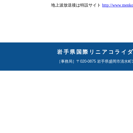
地上波放送後は特設サイト
http://www.menkoi
岩手県国際リニアコライ
［事務局］〒020-0875 岩手県盛岡市清水町14-12