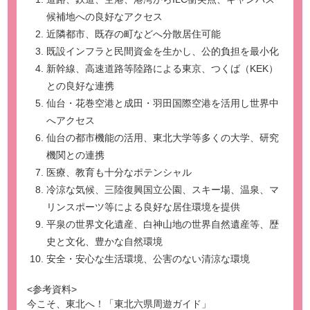
候補地への良好なアクセス
近隣都市、既存の町などへ分散居住可能
既設インフラと民間資金を生かし、公的負担を最小化
新幹線、高速道路等陸路による東京、つくば（KEK）
との良好な連携
仙台・花巻空港と成田・羽田国際空港を活用し世界中
へアクセス
仙台の都市機能の活用、東北大学等多くの大学、研究
機関との連携
医療、教育も十分なポテンシャル
冷涼な気候、三陸復興国立公園、スキー場、温泉、マ
リンスポーツ等による良好な居住環境を提供
平泉の世界文化遺産、白神山地の世界自然遺産等、歴
史と文化、豊かな自然環境
安全・安心な生活環境、公害のない清涼な環境
<参考資料>
今こそ、東北へ！「東北六県周遊ガイド」