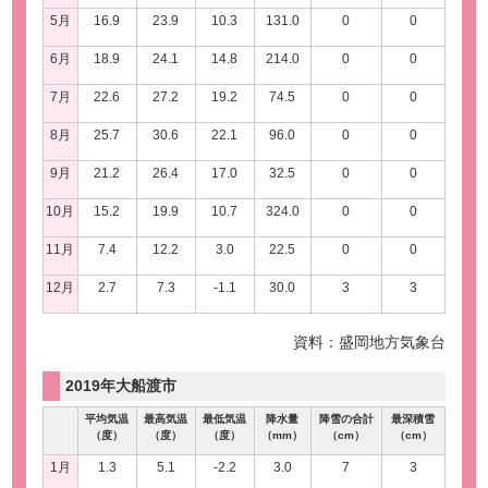
5月
16.9
23.9
10.3
131.0
0
0
6月
18.9
24.1
14.8
214.0
0
0
7月
22.6
27.2
19.2
74.5
0
0
8月
25.7
30.6
22.1
96.0
0
0
9月
21.2
26.4
17.0
32.5
0
0
10月
15.2
19.9
10.7
324.0
0
0
11月
7.4
12.2
3.0
22.5
0
0
12月
2.7
7.3
-1.1
30.0
3
3
資料：盛岡地方気象台
2019年大船渡市
平均気温
最高気温
最低気温
降水量
降雪の合計
最深積雪
（度）
（度）
（度）
（mm）
（cm）
（cm）
1月
1.3
5.1
-2.2
3.0
7
3