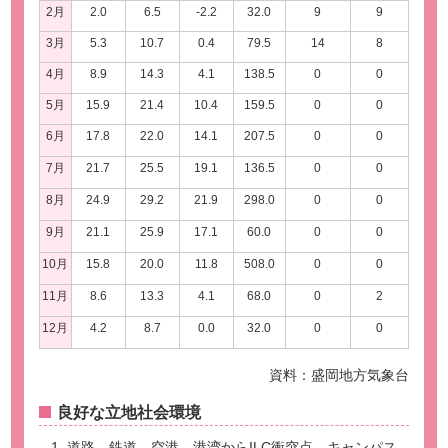
2月
2.0
6.5
-2.2
32.0
9
9
3月
5.3
10.7
0.4
79.5
14
8
4月
8.9
14.3
4.1
138.5
0
0
5月
15.9
21.4
10.4
159.5
0
0
6月
17.8
22.0
14.1
207.5
0
0
7月
21.7
25.5
19.1
136.5
0
0
8月
24.9
29.2
21.9
298.0
0
0
9月
21.1
25.9
17.1
60.0
0
0
10月
15.8
20.0
11.8
508.0
0
0
11月
8.6
13.3
4.1
68.0
0
2
12月
4.2
8.7
0.0
32.0
0
0
資料：盛岡地方気象台
良好な立地社会環境
道路、鉄道、空港、港湾からILC衝突点、キャンパス