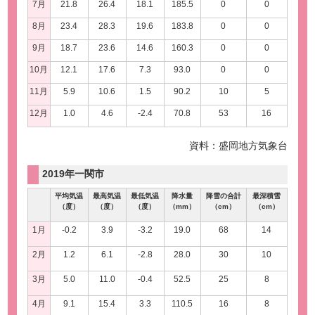
7月
21.8
26.4
18.1
185.5
0
0
8月
23.4
28.3
19.6
183.8
0
0
9月
18.7
23.6
14.6
160.3
0
0
10月
12.1
17.6
7.3
93.0
0
0
11月
5.9
10.6
1.5
90.2
10
5
12月
1.0
4.6
-2.4
70.8
53
16
資料：盛岡地方気象台
2019年一関市
平均気温
最高気温
最低気温
降水量
降雪の合計
最深積雪
（度）
（度）
（度）
（mm）
（cm）
（cm）
1月
-0.2
3.9
-3.2
19.0
68
14
2月
1.2
6.1
-2.8
28.0
30
10
3月
5.0
11.0
-0.4
52.5
25
8
4月
9.1
15.4
3.3
110.5
16
8