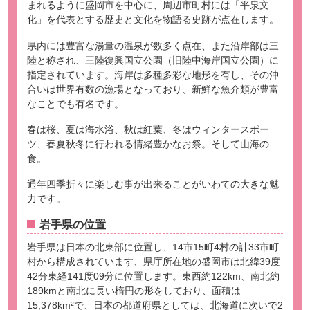
まれるように盛岡市を中心に、周辺市町村には「平泉文
化」を代表とする歴史と文化を物語る史跡が点在します。
県内には豊富な湯量の温泉が数多く点在、また沿岸部は三
陸と称され、三陸復興国立公園（旧陸中海岸国立公園）に
指定されています。海岸は多種多彩な地形を有し、その沖
合いは世界有数の漁場となっており、新鮮な魚介類が豊富
なことでも有名です。
春は桜、夏は海水浴、秋は紅葉、冬はウィンタースポー
ツ、春夏秋冬に行われる情緒豊かなお祭。そして山海の
食。
通年四季折々に楽しむ事が出来ることがいわての大きな魅
力です。
岩手県の位置
岩手県は日本の北東部に位置し、14市15町4村の計33市町
村から構成されています、県庁所在地の盛岡市は北緯39度
42分東経141度09分に位置します。東西約122km、南北約
189kmと南北に長い楕円の形をしており、面積は
15,378km²で、日本の都道府県としては、北海道に次いで2