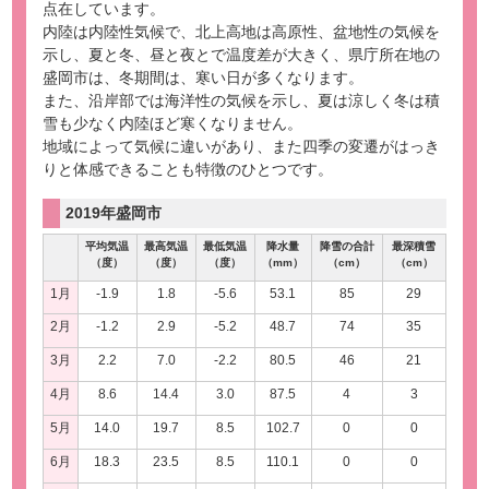
点在しています。
内陸は内陸性気候で、北上高地は高原性、盆地性の気候を
示し、夏と冬、昼と夜とで温度差が大きく、県庁所在地の
盛岡市は、冬期間は、寒い日が多くなります。
また、沿岸部では海洋性の気候を示し、夏は涼しく冬は積
雪も少なく内陸ほど寒くなりません。
地域によって気候に違いがあり、また四季の変遷がはっき
りと体感できることも特徴のひとつです。
2019年盛岡市
平均気温
最高気温
最低気温
降水量
降雪の合計
最深積雪
（度）
（度）
（度）
（mm）
（cm）
（cm）
1月
-1.9
1.8
-5.6
53.1
85
29
2月
-1.2
2.9
-5.2
48.7
74
35
3月
2.2
7.0
-2.2
80.5
46
21
4月
8.6
14.4
3.0
87.5
4
3
5月
14.0
19.7
8.5
102.7
0
0
6月
18.3
23.5
8.5
110.1
0
0