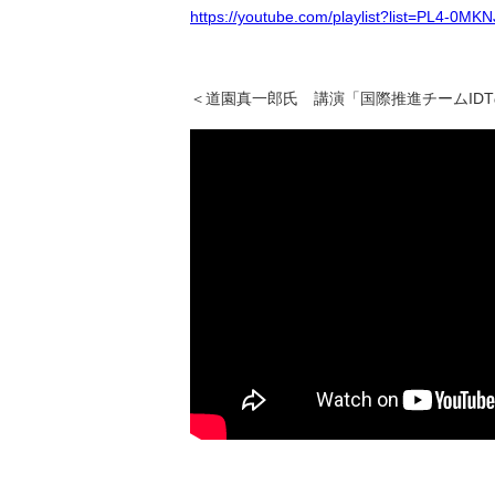
https://youtube.com/playlist?list=PL4
＜道園真一郎氏 講演「国際推進チームID