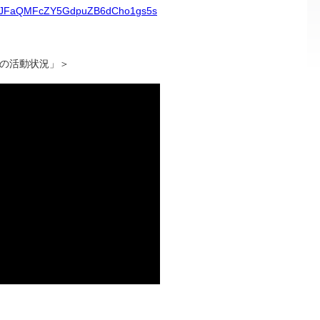
-0MKNJFaQMFcZY5GdpuZB6dCho1gs5s
Tの活動状況」＞