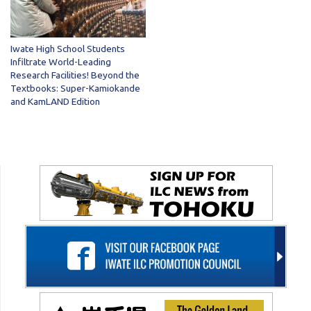
Iwate High School Students
Infiltrate World-Leading
Research Facilities! Beyond the
Textbooks: Super-Kamiokande
and KamLAND Edition