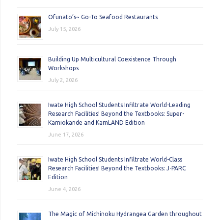
Ofunato’s~ Go-To Seafood Restaurants
July 15, 2026
Building Up Multicultural Coexistence Through
Workshops
July 2, 2026
Iwate High School Students Infiltrate World-Leading
Research Facilities! Beyond the Textbooks: Super-
Kamiokande and KamLAND Edition
June 17, 2026
Iwate High School Students Infiltrate World-Class
Research Facilities! Beyond the Textbooks: J-PARC
Edition
June 4, 2026
The Magic of Michinoku Hydrangea Garden throughout