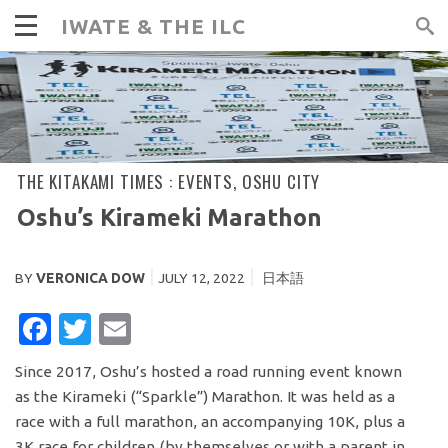
IWATE & THE ILC
THE KITAKAMI TIMES :
EVENTS
,
OSHU CITY
Oshu’s Kirameki Marathon
BY
VERONICA DOW
JULY 12, 2022
日本語
FACEBOOK
TWITTER
EMAIL
Since 2017, Oshu’s hosted a road running event known
as the Kirameki (“Sparkle”) Marathon. It was held as a
race with a full marathon, an accompanying 10K, plus a
3K race for children (by themselves or with a parent in