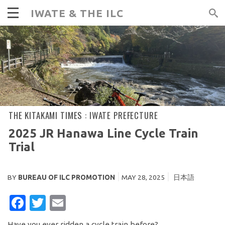
IWATE & THE ILC
THE KITAKAMI TIMES :
IWATE PREFECTURE
2025 JR Hanawa Line Cycle Train
Trial
BY
BUREAU OF ILC PROMOTION
MAY 28, 2025
日本語
FACEBOOK
TWITTER
EMAIL
Have you ever ridden a cycle train before?