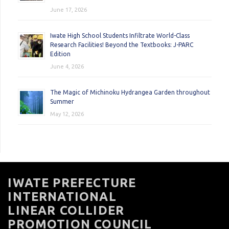
June 17, 2026
Iwate High School Students Infiltrate World-Class
Research Facilities! Beyond the Textbooks: J-PARC
Edition
June 4, 2026
The Magic of Michinoku Hydrangea Garden throughout
Summer
May 12, 2026
IWATE PREFECTURE
INTERNATIONAL
LINEAR COLLIDER
PROMOTION COUNCIL