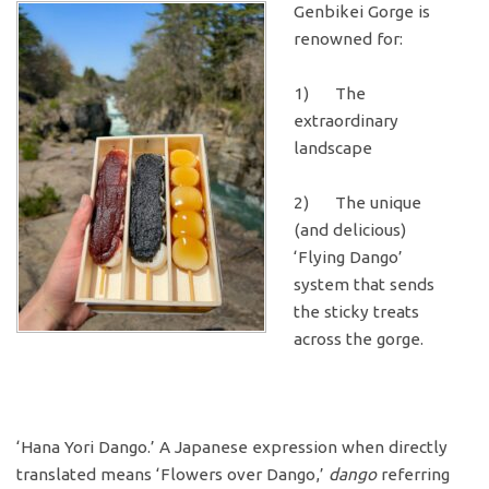
Genbikei Gorge is
renowned for:
1) The
extraordinary
landscape
2) The unique
(and delicious)
‘Flying Dango’
system that sends
the sticky treats
across the gorge.
‘Hana Yori Dango.’ A Japanese expression when directly
translated means ‘Flowers over Dango,’
dango
referring