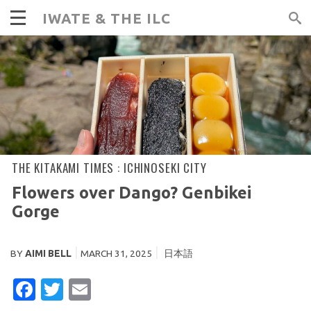
IWATE & THE ILC
THE KITAKAMI TIMES :
ICHINOSEKI CITY
Flowers over Dango? Genbikei
Gorge
BY
AIMI BELL
MARCH 31, 2025
日本語
FACEBOOK
TWITTER
EMAIL