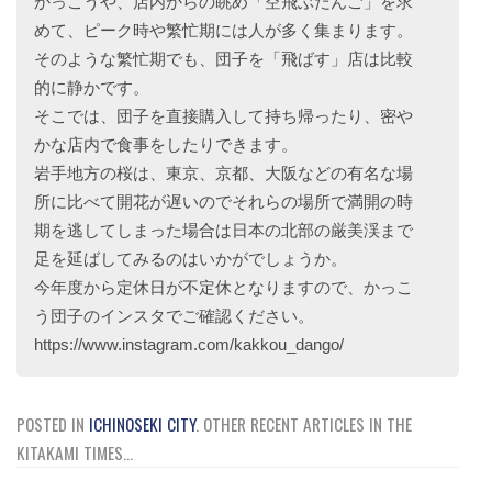
かっこうや、店内からの眺め「空飛ぶだんご」を求
めて、ピーク時や繁忙期には人が多く集まります。
そのような繁忙期でも、団子を「飛ばす」店は比較
的に静かです。
そこでは、団子を直接購入して持ち帰ったり、密や
かな店内で食事をしたりできます。
岩手地方の桜は、東京、京都、大阪などの有名な場
所に比べて開花が遅いのでそれらの場所で満開の時
期を逃してしまった場合は日本の北部の厳美渓まで
足を延ばしてみるのはいかがでしょうか。
今年度から定休日が不定休となりますので、かっこ
う団子のインスタでご確認ください。
https://www.instagram.com/kakkou_dango/
POSTED IN
ICHINOSEKI CITY
.
OTHER RECENT ARTICLES IN THE
KITAKAMI TIMES...