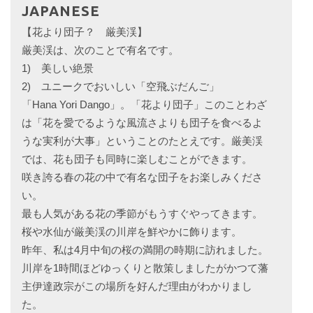
JAPANESE
【花より団子？ 厳美渓】
厳美渓は、次のことで有名です。
1) 美しい絶景
2) ユニークでおいしい「空飛ぶだんご」
「Hana Yori Dango」。「花より団子」このことわざ
は「花を愛でるような風流さよりも団子を食べるよ
うな実利が大事」ということのたとえです。厳美渓
では、花も団子も同時に楽しむことができます。
咲き誇る春の花の中で有名な団子をお楽しみくださ
い。
最も人気がある花の季節がもうすぐやってきます。
桜や水仙が厳美渓の川岸を鮮やかに飾ります。
昨年、私は4月中旬の桜の満開の時期に訪れました。
川岸を1時間ほどゆっくりと散策しましたがかつて藩
主伊達政宗がこの場所を好んだ理由がわかりまし
た。