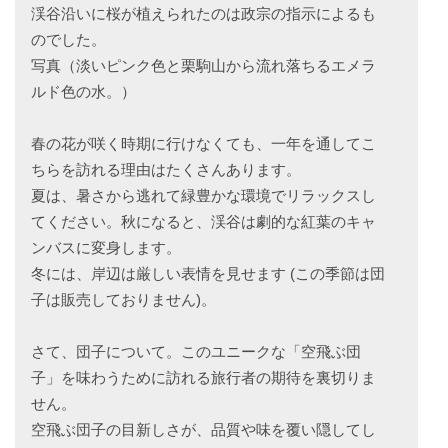
渓谷沿いに桜が植えられたのは政宗の指示によるも
のでした。
写真（淡いピンク色と栗駒山から流れ落ちるエメラ
ルド色の水。）
春の花が咲く時期に行けなくても、一年を通してこ
ちらを訪れる理由はたくさんあります。
夏は、暑さから逃れて緑豊かな環境でリラックスし
てください。秋になると、渓谷は劇的な紅葉のキャ
ンバスに変身します。
冬には、岸辺は厳しい表情を見せます (この季節は団
子は販売しておりません)。
さて、団子について。このユニークな「空飛ぶ団
子」を味わうために訪れる旅行者の期待を裏切りま
せん。
空飛ぶ団子の目新しさが、品質や味を覆い隠してし