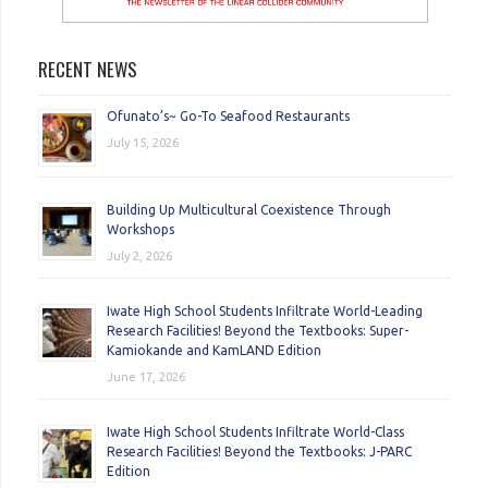
RECENT NEWS
Ofunato’s~ Go-To Seafood Restaurants
July 15, 2026
Building Up Multicultural Coexistence Through
Workshops
July 2, 2026
Iwate High School Students Infiltrate World-Leading
Research Facilities! Beyond the Textbooks: Super-
Kamiokande and KamLAND Edition
June 17, 2026
Iwate High School Students Infiltrate World-Class
Research Facilities! Beyond the Textbooks: J-PARC
Edition