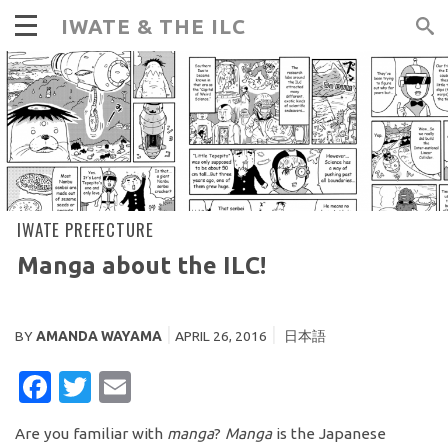
IWATE & THE ILC
IWATE PREFECTURE
Manga about the ILC!
BY
AMANDA WAYAMA
APRIL 26, 2016
日本語
FACEBOOK
TWITTER
EMAIL
Are you familiar with
manga
?
Manga
is the Japanese