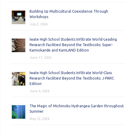
Building Up Multicultural Coexistence Through
Workshops
July 2, 2026
Iwate High School Students Infiltrate World-Leading
Research Facilities! Beyond the Textbooks: Super-
Kamiokande and KamLAND Edition
June 17, 2026
Iwate High School Students Infiltrate World-Class
Research Facilities! Beyond the Textbooks: J-PARC
Edition
June 4, 2026
The Magic of Michinoku Hydrangea Garden throughout
Summer
May 12, 2026